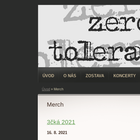
ÚVOD
O NÁS
ZOSTAVA
KONCERTY
Úvod
»
Merch
Merch
3čká 2021
16. 8. 2021