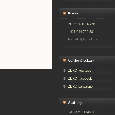
Kontakt
ZERO TOLERANCE
+421 944 720 581
horniak3@gmail.com
Obľúbené odkazy
ZERO you tube
ZERO facebook
ZERO bandzone
Štatistiky
Celkom:
114831